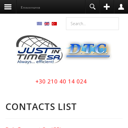
Επικοινωνια
Register
Login
You need to enable user registration
from User Manager/Options in the
backend of Joomla before this module
will activate.
Να με θυμάσαι
ΣΎΝΔΕΣΗ
Ξεχάσατε το όνομα χρήστη;
+30 210 40 14 024
Ξεχάσατε τον κωδικό σας;
CONTACTS LIST